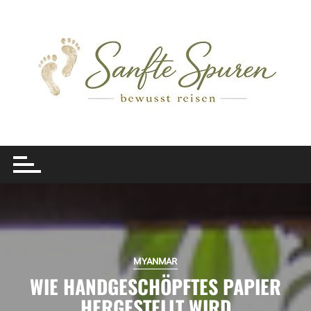
Skip to content
MYANMAR
WIE HANDGESCHÖPFTES PAPIER
HERGESTELLT WIRD